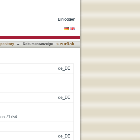
 "Canticum Canticorum" am
Einloggen
« zurück
epository
→
Dokumentanzeige
de_DE
de_DE
3
tion-71754
de_DE