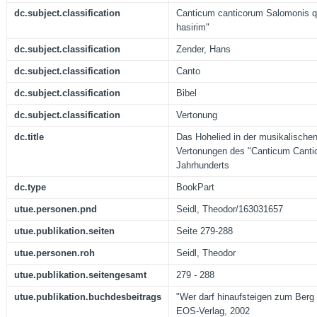
dc.subject.classification
Canticum canticorum Salomonis qu
hasirim"
dc.subject.classification
Zender, Hans
dc.subject.classification
Canto
dc.subject.classification
Bibel
dc.subject.classification
Vertonung
dc.title
Das Hohelied in der musikalischen
Vertonungen des "Canticum Canti
Jahrhunderts
dc.type
BookPart
utue.personen.pnd
Seidl, Theodor/163031657
utue.publikation.seiten
Seite 279-288
utue.personen.roh
Seidl, Theodor
utue.publikation.seitengesamt
279 - 288
utue.publikation.buchdesbeitrags
"Wer darf hinaufsteigen zum Berg 
EOS-Verlag, 2002