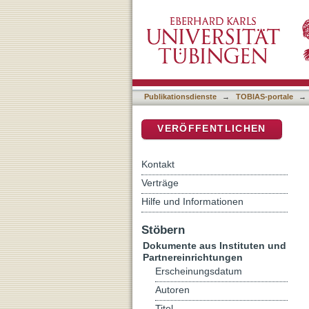
Das Hohelied in der musi
DSpace Repositorium (Manakin b
Ausgang des 20. Jahrhun
Publikationsdienste
→
TOBIAS-portale
→
VERÖFFENTLICHEN
Kontakt
Verträge
Hilfe und Informationen
Stöbern
Dokumente aus Instituten und
Partnereinrichtungen
Erscheinungsdatum
Autoren
Titel