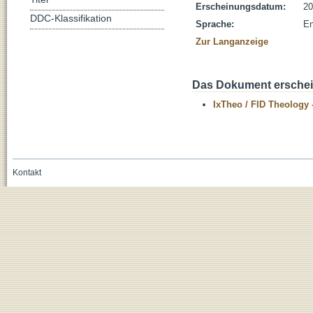
Erscheinungsdatum:
20
DDC-Klassifikation
Sprache:
En
Zur Langanzeige
Das Dokument erschein
IxTheo / FID Theology 
Kontakt