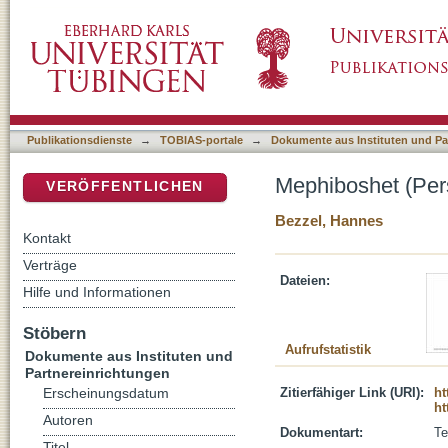
Mephiboshet (Person)
DSpace Repositorium (Manakin basiert)
Publikationsdienste
→
TOBIAS-portale
→
Dokumente aus Instituten und Pa
Mephiboshet (Per
VERÖFFENTLICHEN
Bezzel, Hannes
Kontakt
Verträge
Dateien:
Hilfe und Informationen
Stöbern
Aufrufstatistik
Dokumente aus Instituten und
Partnereinrichtungen
Zitierfähiger Link (URI):
ht
Erscheinungsdatum
ht
Autoren
Dokumentart:
Te
Titel