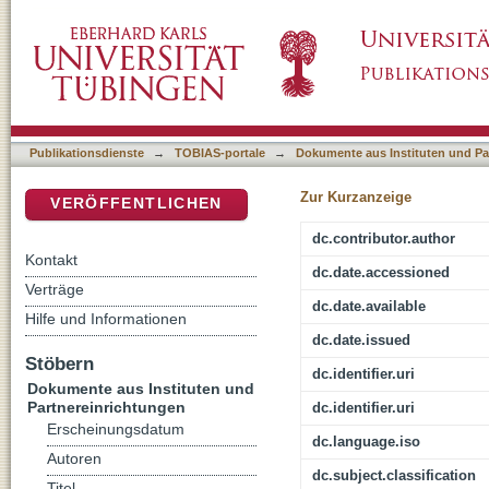
Frömmigkeit: Christliche Spiritualität im Kon
DSpace Repositorium (Manakin basiert)
Publikationsdienste
→
TOBIAS-portale
→
Dokumente aus Instituten und Pa
Zur Kurzanzeige
VERÖFFENTLICHEN
dc.contributor.author
Kontakt
dc.date.accessioned
Verträge
dc.date.available
Hilfe und Informationen
dc.date.issued
Stöbern
dc.identifier.uri
Dokumente aus Instituten und
Partnereinrichtungen
dc.identifier.uri
Erscheinungsdatum
dc.language.iso
Autoren
dc.subject.classification
Titel