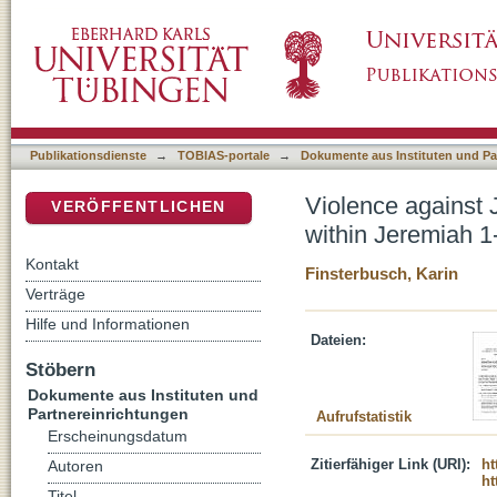
Violence against Judah and Jerusalem: the rh
DSpace Repositorium (Manakin basiert)
Publikationsdienste
→
TOBIAS-portale
→
Dokumente aus Instituten und Pa
Violence against 
VERÖFFENTLICHEN
within Jeremiah 1
Kontakt
Finsterbusch, Karin
Verträge
Hilfe und Informationen
Dateien:
Stöbern
Dokumente aus Instituten und
Partnereinrichtungen
Aufrufstatistik
Erscheinungsdatum
Zitierfähiger Link (URI):
ht
Autoren
ht
Titel