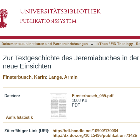
remiabuches in der Antike : Überblick und neu
asiert)
Dokumente aus Instituten und Partnereinrichtungen
→
IxTheo / FID Theology - R
Zur Textgeschichte des Jeremiabuches in der 
neue Einsichten
Finsterbusch, Karin
;
Lange, Armin
Dateien:
Finsterbusch_055.pdf
1008 KB
PDF
Aufrufstatistik
Zitierfähiger Link (URI):
http://hdl.handle.net/10900/130064
http://dx.doi.org/10.15496/publikation-71426