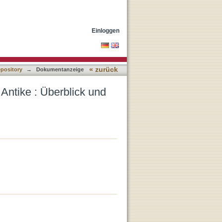
e Einsichten
Einloggen
« zurück
epository
→
Dokumentanzeige
Antike : Überblick und