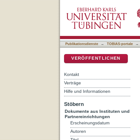
Zur Textgeschichte des Je
DSpace Repositorium (Manakin b
Publikationsdienste
→
TOBIAS-portale
→
VERÖFFENTLICHEN
Kontakt
Verträge
Hilfe und Informationen
Stöbern
Dokumente aus Instituten und
Partnereinrichtungen
Erscheinungsdatum
Autoren
Titel