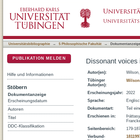
Dissonant voices in the prosimetrum of Heið
DSpace Repositorium (Manakin basiert)
Universitätsbibliographie
→
5 Philosophische Fakultät
→
Dokumentanzeig
PUBLIKATION MELDEN
Dissonant voices 
Autor(en):
Wilson,
Hilfe und Informationen
Tübinger
Wilson
Autor(en):
Stöbern
Erscheinungsjahr:
2022
Dokumentanzeige
Sprache:
Englisc
Erscheinungsdatum
Dokumentart:
Teil ei
Autoren
Erschienen in:
Þáttasy
Titel
Franck
DDC-Klassifikation
Seitenbereich:
179-18
Verbund-
181199