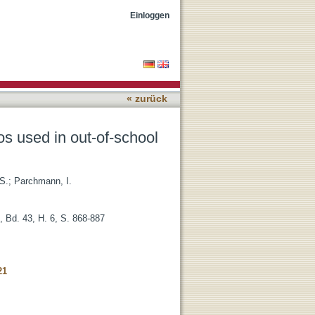
earning environments
Einloggen
« zurück
eos used in out-of-school
S.
;
Parchmann, I.
, Bd. 43, H. 6, S. 868-887
21