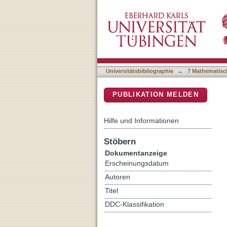
Authentic insights into sc
DSpace Repositorium (Manakin b
Universitätsbibliographie
→
7 Mathematisc
PUBLIKATION MELDEN
Hilfe und Informationen
Stöbern
Dokumentanzeige
Erscheinungsdatum
Autoren
Titel
DDC-Klassifikation