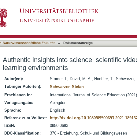
ience: scientific videos used in out-of-school l
asiert)
h-Naturwissenschaftliche Fakultät
→
Dokumentanzeige
Authentic insights into science: scientific vid
learning environments
Autor(en):
Stamer, I.
;
David, M. A.
;
Hoeffler, T.
;
Schwarzer, 
Tübinger Autor(en):
Schwarzer, Stefan
Erschienen in:
International Journal of Science Education (2021)
Verlagsangabe:
Abingdon
Sprache:
Englisch
Referenz zum Volltext:
http://dx.doi.org/10.1080/09500693.2021.18913
ISSN:
0950-0693
DDC-Klassifikation:
370 - Erziehung, Schul- und Bildungswesen