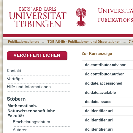
The Interplay of Scientific Reasoning and Se
DSpace Repositorium (Manakin basiert)
Oriented Analysis
Publikationsdienste
→
TOBIAS-lib - Publikationen und Dissertationen
→
7 
Zur Kurzanzeige
VERÖFFENTLICHEN
dc.contributor.advisor
Kontakt
dc.contributor.author
Verträge
dc.date.accessioned
Hilfe und Informationen
dc.date.available
Stöbern
dc.date.issued
Mathematisch-
Naturwissenschaftliche
dc.identifier.uri
Fakultät
dc.identifier.uri
Erscheinungsdatum
dc.identifier.uri
Autoren