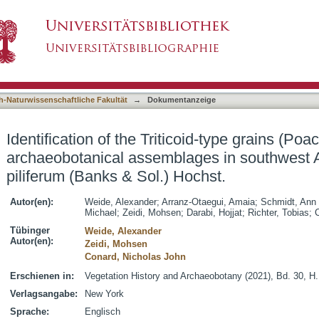
icoid-type grains (Poaceae) from archaeobotanic
asiert)
thelium piliferum (Banks & Sol.) Hochst.
h-Naturwissenschaftliche Fakultät
→
Dokumentanzeige
Identification of the Triticoid-type grains (Po
archaeobotanical assemblages in southwest 
piliferum (Banks & Sol.) Hochst.
Autor(en):
Weide, Alexander
;
Arranz-Otaegui, Amaia
;
Schmidt, Ann 
Michael
;
Zeidi, Mohsen
;
Darabi, Hojjat
;
Richter, Tobias
;
C
Tübinger
Weide, Alexander
Autor(en):
Zeidi, Mohsen
Conard, Nicholas John
Erschienen in:
Vegetation History and Archaeobotany (2021), Bd. 30, H.
Verlagsangabe:
New York
Sprache:
Englisch