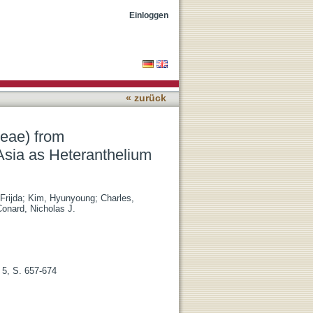
al assemblages in
Einloggen
« zurück
aceae) from
Asia as Heteranthelium
Frijda
;
Kim, Hyunyoung
;
Charles,
onard, Nicholas J.
 5, S. 657-674