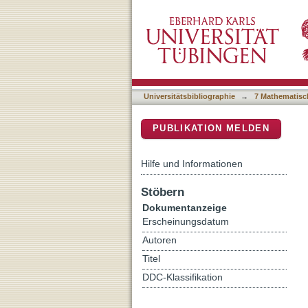
Identification of the Trit
DSpace Repositorium (Manakin b
southwest Asia as Heteran
Universitätsbibliographie
→
7 Mathematisc
PUBLIKATION MELDEN
Hilfe und Informationen
Stöbern
Dokumentanzeige
Erscheinungsdatum
Autoren
Titel
DDC-Klassifikation