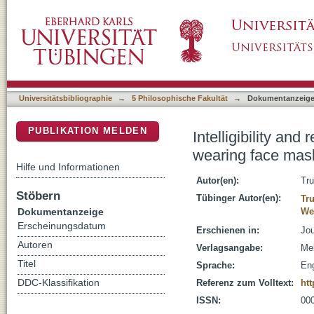
Intelligibility and recall of sentences spoken
DSpace Repositorium (Manakin basiert)
Universitätsbibliographie
→
5 Philosophische Fakultät
→
Dokumentanzeig
PUBLIKATION MELDEN
Intelligibility and
wearing face mas
Hilfe und Informationen
Autor(en):
Tr
Stöbern
Tübinger Autor(en):
Tr
Dokumentanzeige
We
Erscheinungsdatum
Erschienen in:
Jou
Autoren
Verlagsangabe:
Mel
Titel
Sprache:
Eng
DDC-Klassifikation
Referenz zum Volltext:
htt
ISSN:
00