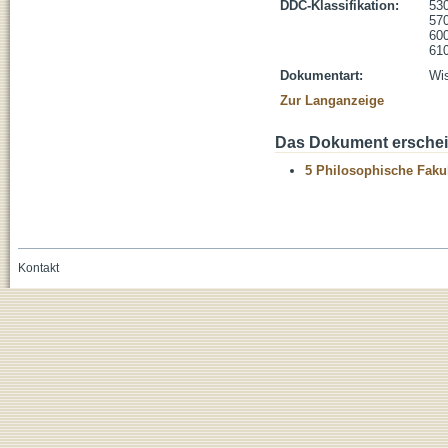
DDC-Klassifikation:
530
570
600
610
Dokumentart:
Wis
Zur Langanzeige
Das Dokument erschein
5 Philosophische Fakul
Kontakt