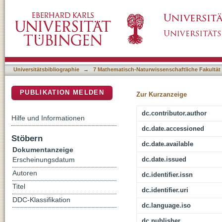
Trait Response to Nitrogen and Salinity in 
DSpace Repositorium (Manakin basiert)
Maternal Family and Population of Origin
Universitätsbibliographie
→
7 Mathematisch-Naturwissenschaftliche Fakultät
PUBLIKATION MELDEN
Zur Kurzanzeige
dc.contributor.author
Hilfe und Informationen
dc.date.accessioned
Stöbern
dc.date.available
Dokumentanzeige
dc.date.issued
Erscheinungsdatum
Autoren
dc.identifier.issn
Titel
dc.identifier.uri
DDC-Klassifikation
dc.language.iso
dc.publisher