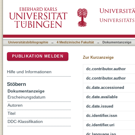
Tetraspanin 5 (TSPAN5), a Novel Gatekeepe
DSpace Repositorium (Manakin basiert)
Related Transcription Factors (MRTFs), Co
Universitätsbibliographie
→
4 Medizinische Fakultät
→
Dokumentanzeige
PUBLIKATION MELDEN
Zur Kurzanzeige
dc.contributor.author
Hilfe und Informationen
dc.contributor.author
Stöbern
dc.date.accessioned
Dokumentanzeige
dc.date.available
Erscheinungsdatum
Autoren
dc.date.issued
Titel
dc.identifier.issn
DDC-Klassifikation
dc.identifier.uri
dc.language.iso