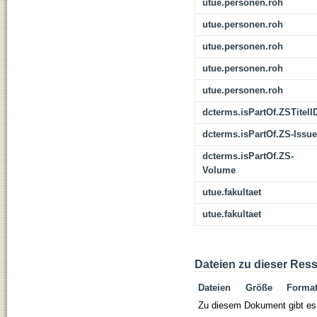
utue.personen.roh
utue.personen.roh
utue.personen.roh
utue.personen.roh
utue.personen.roh
dcterms.isPartOf.ZSTitelI
dcterms.isPartOf.ZS-Issue
dcterms.isPartOf.ZS-
Volume
utue.fakultaet
utue.fakultaet
Dateien zu dieser Res
Dateien
Größe
Forma
Zu diesem Dokument gibt es 