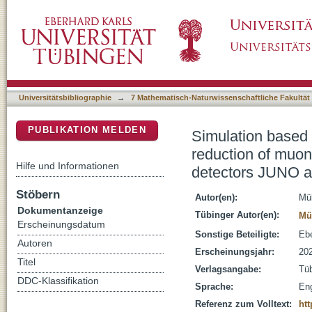
Simulation based software and hardware deve
DSpace Repositorium (Manakin basiert)
background in the liquid scintillator detect
Universitätsbibliographie
→
7 Mathematisch-Naturwissenschaftliche Fakultät
PUBLIKATION MELDEN
Simulation based 
reduction of muon 
Hilfe und Informationen
detectors JUNO 
Stöbern
Autor(en):
Mül
Dokumentanzeige
Tübinger Autor(en):
Mül
Erscheinungsdatum
Sonstige Beteiligte:
Ebe
Autoren
Erscheinungsjahr:
20
Titel
Verlagsangabe:
Tü
DDC-Klassifikation
Sprache:
Eng
Referenz zum Volltext:
htt