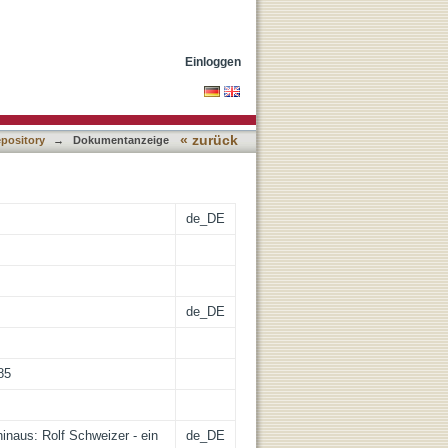
trät
Einloggen
« zurück
epository
→
Dokumentanzeige
de_DE
de_DE
85
inaus: Rolf Schweizer - ein
de_DE