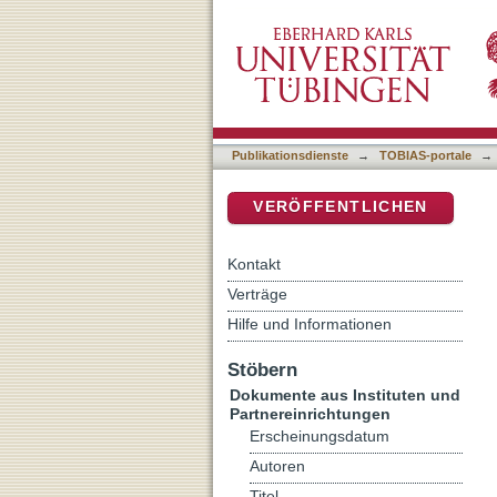
Musik über alles menschli
DSpace Repositorium (Manakin b
Publikationsdienste
→
TOBIAS-portale
→
VERÖFFENTLICHEN
Kontakt
Verträge
Hilfe und Informationen
Stöbern
Dokumente aus Instituten und
Partnereinrichtungen
Erscheinungsdatum
Autoren
Titel