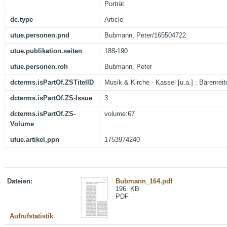
Porträt
dc.type
Article
utue.personen.pnd
Bubmann, Peter/165504722
utue.publikation.seiten
188-190
utue.personen.roh
Bubmann, Peter
dcterms.isPartOf.ZSTitelID
Musik & Kirche - Kassel [u.a.] : Bärenreit
dcterms.isPartOf.ZS-Issue
3
dcterms.isPartOf.ZS-
volume:67
Volume
utue.artikel.ppn
1753974240
Dateien:
Bubmann_164.pdf
196. KB
PDF
Aufrufstatistik