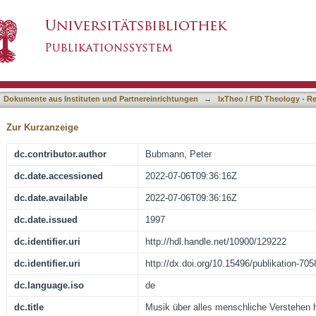
che Verstehen hinaus: Rolf Schweizer - ein Por
asiert)
Dokumente aus Instituten und Partnereinrichtungen
→
IxTheo / FID Theology - R
Zur Kurzanzeige
dc.contributor.author
Bubmann, Peter
dc.date.accessioned
2022-07-06T09:36:16Z
dc.date.available
2022-07-06T09:36:16Z
dc.date.issued
1997
dc.identifier.uri
http://hdl.handle.net/10900/129222
dc.identifier.uri
http://dx.doi.org/10.15496/publikation-705
dc.language.iso
de
dc.title
Musik über alles menschliche Verstehen h