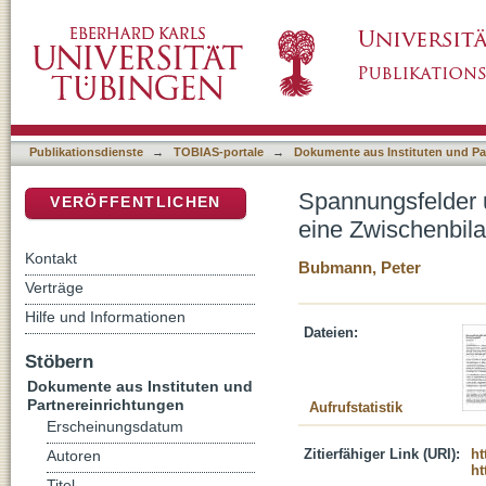
Spannungsfelder und Herausforderungen der
DSpace Repositorium (Manakin basiert)
Publikationsdienste
→
TOBIAS-portale
→
Dokumente aus Instituten und Pa
Spannungsfelder 
VERÖFFENTLICHEN
eine Zwischenbil
Kontakt
Bubmann, Peter
Verträge
Hilfe und Informationen
Dateien:
Stöbern
Dokumente aus Instituten und
Partnereinrichtungen
Aufrufstatistik
Erscheinungsdatum
Zitierfähiger Link (URI):
ht
Autoren
ht
Titel