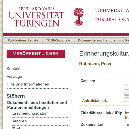
Erinnerungskultur, Ritual und ästhetische Bi
DSpace Repositorium (Manakin basiert)
Publikationsdienste
→
TOBIAS-portale
→
Dokumente aus Instituten und Pa
Erinnerungskultur
VERÖFFENTLICHEN
Bubmann, Peter
Kontakt
Verträge
Dateien:
Hilfe und Informationen
Stöbern
Aufrufstatistik
Dokumente aus Instituten und
Partnereinrichtungen
Zitierfähiger Link (URI):
ht
Erscheinungsdatum
ht
Autoren
Dokumentart:
Te
Titel