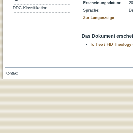
Erscheinungsdatum:
20
DDC-Klassifikation
Sprache:
De
Zur Langanzeige
Das Dokument erschein
IxTheo / FID Theology 
Kontakt