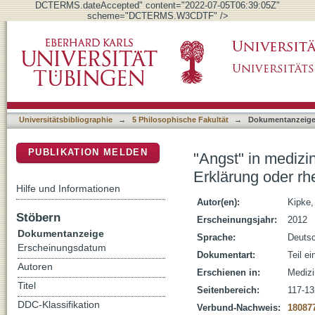
DCTERMS.dateAccepted" content="2022-07-05T06:39:05Z"
scheme="DCTERMS.W3CDTF" />
"Angst" in medizinethischen Debatten : ang
DSpace Repositorium (Manakin basiert)
Trick
Universitätsbibliographie
→
5 Philosophische Fakultät
→
Dokumentanzeig
PUBLIKATION MELDEN
"Angst" in mediz
Erklärung oder rhe
Hilfe und Informationen
Autor(en):
Kipke,
Stöbern
Erscheinungsjahr:
2012
Dokumentanzeige
Sprache:
Deuts
Erscheinungsdatum
Dokumentart:
Teil e
Autoren
Erschienen in:
Medizi
Titel
Seitenbereich:
117-13
DDC-Klassifikation
Verbund-Nachweis:
18087