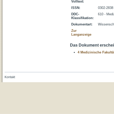
Volltext:
ISSN:
0302-2838
DDC-
610 - Medi
Klassifikation:
Dokumentart:
Wissenscha
Zur
Langanzeige
Das Dokument erschein
4 Medizinische Fakultä
Kontakt