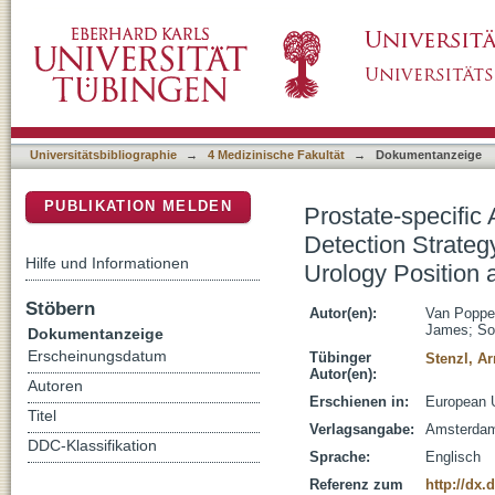
Prostate-specific Antigen Testing as Part of 
DSpace Repositorium (Manakin basiert)
Cancer: European Association of Urology P
Universitätsbibliographie
→
4 Medizinische Fakultät
→
Dokumentanzeige
PUBLIKATION MELDEN
Prostate-specific
Detection Strateg
Hilfe und Informationen
Urology Position
Stöbern
Autor(en):
Van Poppel
James
;
So
Dokumentanzeige
Erscheinungsdatum
Tübinger
Stenzl, Ar
Autor(en):
Autoren
Erschienen in:
European U
Titel
Verlagsangabe:
Amsterda
DDC-Klassifikation
Sprache:
Englisch
Referenz zum
http://dx.