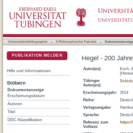
Hegel - 200 Jahre Wissenschaft der Logik
DSpace Repositorium (Manakin basiert)
Universitätsbibliographie
→
5 Philosophische Fakultät
→
Dokumentanzeig
PUBLIKATION MELDEN
Hegel - 200 Jahre
Autor(en):
Koch, A
Hilfe und Informationen
[Heraus
Tübinger
Schick,
Stöbern
Autor(en):
Dokumentanzeige
Erscheinungsjahr:
2014
Erscheinungsdatum
Reihe:
Deutsch
Autoren
Verlagsangabe:
Hamburg
Titel
Sprache:
Deutsc
DDC-Klassifikation
Referenz zum
https:/
Volltext: