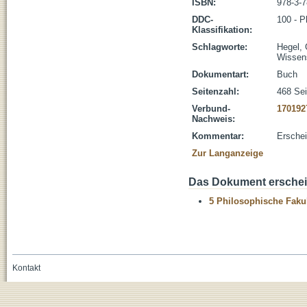
ISBN:
978-3-
DDC-
100 - P
Klassifikation:
Schlagworte:
Hegel, 
Wissens
Dokumentart:
Buch
Seitenzahl:
468 Sei
Verbund-
170192
Nachweis:
Kommentar:
Erschei
Zur Langanzeige
Das Dokument erschein
5 Philosophische Fakul
Kontakt