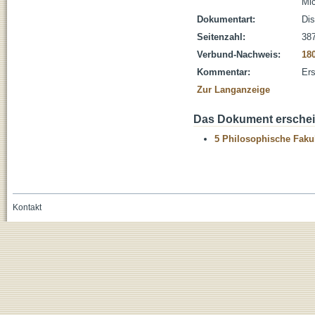
Mic
Dokumentart:
Dis
Seitenzahl:
387
Verbund-Nachweis:
18
Kommentar:
Ers
Zur Langanzeige
Das Dokument erschein
5 Philosophische Fakul
Kontakt