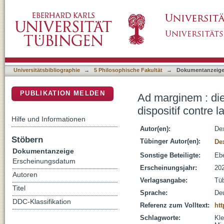
Ad marginem : die Linie bei Paul Klee und Hen
DSpace Repositorium (Manakin basiert)
Universitätsbibliographie
→
5 Philosophische Fakultät
→
Dokumentanzeig
PUBLIKATION MELDEN
Ad marginem : die
dispositif contre l
Hilfe und Informationen
Autor(en):
De
Stöbern
Tübinger Autor(en):
De
Dokumentanzeige
Sonstige Beteiligte:
Ebe
Erscheinungsdatum
Erscheinungsjahr:
20
Autoren
Verlagsangabe:
Tü
Titel
Sprache:
De
DDC-Klassifikation
Referenz zum Volltext:
htt
Schlagworte:
Kle