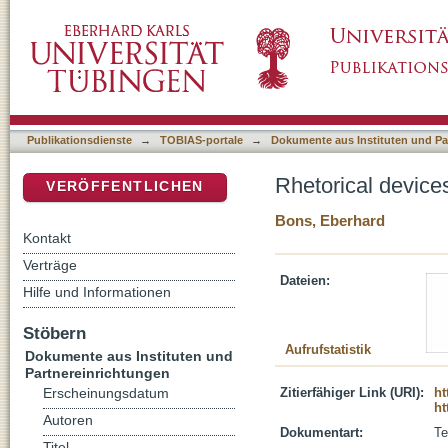
Rhetorical devices in the Septuagint Psalter
DSpace Repositorium (Manakin basiert)
Publikationsdienste
→
TOBIAS-portale
→
Dokumente aus Instituten und Pa
Rhetorical devices
VERÖFFENTLICHEN
Bons, Eberhard
Kontakt
Verträge
Dateien:
Hilfe und Informationen
Stöbern
Aufrufstatistik
Dokumente aus Instituten und
Partnereinrichtungen
Zitierfähiger Link (URI):
ht
Erscheinungsdatum
ht
Autoren
Dokumentart:
Te
Titel