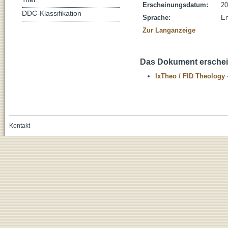
Erscheinungsdatum:
20
DDC-Klassifikation
Sprache:
En
Zur Langanzeige
Das Dokument erschein
IxTheo / FID Theology 
Kontakt