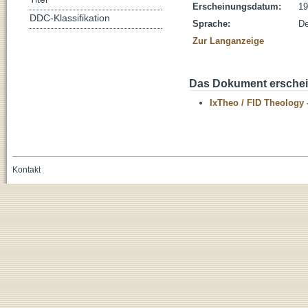
Erscheinungsdatum:
19
DDC-Klassifikation
Sprache:
De
Zur Langanzeige
Das Dokument erschein
IxTheo / FID Theology 
Kontakt