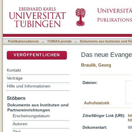
Das neue Evangeliar - oh welch ein ökumeni
DSpace Repositorium (Manakin basiert)
Publikationsdienste
→
TOBIAS-portale
→
Dokumente aus Instituten und Pa
Das neue Evangel
VERÖFFENTLICHEN
Braulik, Georg
Kontakt
Verträge
Dateien:
Hilfe und Informationen
Stöbern
Aufrufstatistik
Dokumente aus Instituten und
Partnereinrichtungen
Zitierfähiger Link (URI):
ht
Erscheinungsdatum
ht
Autoren
Dokumentart:
Wi
Titel