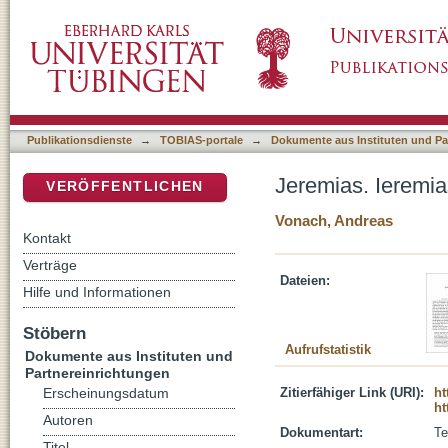
Jeremias. Ieremias / Jeremia : Erläuterung
DSpace Repositorium (Manakin basiert)
Publikationsdienste
→
TOBIAS-portale
→
Dokumente aus Instituten und Pa
Jeremias. Ieremi
VERÖFFENTLICHEN
Vonach, Andreas
Kontakt
Verträge
Dateien:
Hilfe und Informationen
Stöbern
Aufrufstatistik
Dokumente aus Instituten und
Partnereinrichtungen
Zitierfähiger Link (URI):
ht
Erscheinungsdatum
ht
Autoren
Dokumentart:
Te
Titel