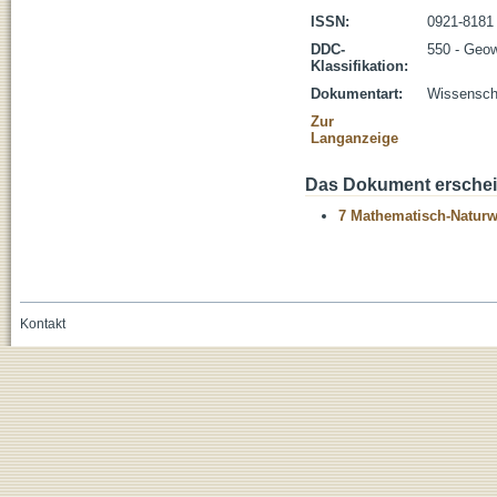
ISSN:
0921-8181
DDC-
550 - Geo
Klassifikation:
Dokumentart:
Wissenscha
Zur
Langanzeige
Das Dokument erschein
7 Mathematisch-Naturwi
Kontakt