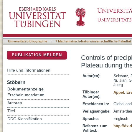
Controls of precipitation and vegetation varia
DSpace Repositorium (Manakin basiert)
Pliocene warmth (similar to 3.5-3.0 Ma)
Universitätsbibliographie
→
7 Mathematisch-Naturwissenschaftliche Fakultät
PUBLIKATION MELDEN
Controls of precip
Plateau during the
Hilfe und Informationen
Autor(en):
Schwarz, F
Ni, Jian
;
G
Stöbern
Joerg
Dokumentanzeige
Tübinger
Appel, Er
Erscheinungsdatum
Autor(en):
Autoren
Erschienen in:
Global and
Titel
Verlagsangabe:
Amsterda
Sprache:
Englisch
DDC-Klassifikation
Referenz zum
http://dx.
Volltext: