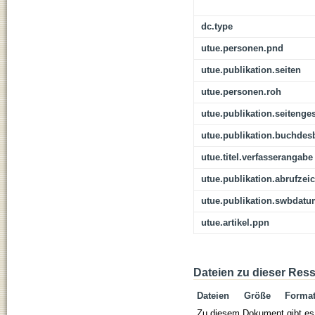
dc.type
utue.personen.pnd
utue.publikation.seiten
utue.personen.roh
utue.publikation.seitenge
utue.publikation.buchdes
utue.titel.verfasserangabe
utue.publikation.abrufzei
utue.publikation.swbdat
utue.artikel.ppn
Dateien zu dieser Res
Dateien
Größe
Forma
Zu diesem Dokument gibt es 