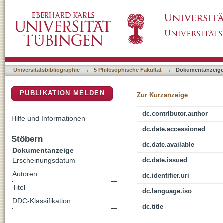
Autonome Zeichnungen im Werk von Otto Di
DSpace Repositorium (Manakin basiert)
einiger Portrait- und Aktstudien der frühen dr
Universitätsbibliographie
→
5 Philosophische Fakultät
→
Dokumentanzeig
PUBLIKATION MELDEN
Zur Kurzanzeige
dc.contributor.author
Hilfe und Informationen
dc.date.accessioned
Stöbern
dc.date.available
Dokumentanzeige
dc.date.issued
Erscheinungsdatum
Autoren
dc.identifier.uri
Titel
dc.language.iso
DDC-Klassifikation
dc.title