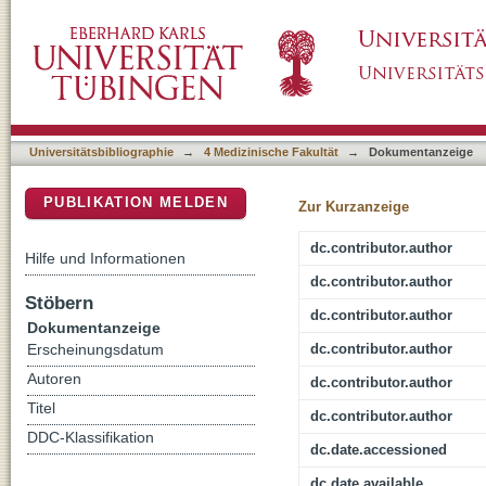
Establishment of STUB1/CHIP mutant induced 
DSpace Repositorium (Manakin basiert)
Gordon Holmes syndrome/SCAR16
Universitätsbibliographie
→
4 Medizinische Fakultät
→
Dokumentanzeige
PUBLIKATION MELDEN
Zur Kurzanzeige
dc.contributor.author
Hilfe und Informationen
dc.contributor.author
Stöbern
dc.contributor.author
Dokumentanzeige
dc.contributor.author
Erscheinungsdatum
Autoren
dc.contributor.author
Titel
dc.contributor.author
DDC-Klassifikation
dc.date.accessioned
dc.date.available