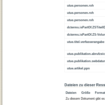
utue.personen.roh
utue.personen.roh
utue.personen.roh
dcterms.isPartOf.ZSTitelI
dcterms.isPartOf.ZS-Vol
utue.titel.verfasserangabe
utue.publikation.abrufzei
utue.publikation.swbdat
utue.artikel.ppn
Dateien zu dieser Res
Dateien
Größe
Forma
Zu diesem Dokument gibt es 