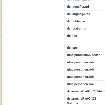
dc.identifier.uri
dc.language.iso
dc.publisher
dc.relation.uri
dc.title
dc.type
utue.publikation.seiten
utue.personen.roh
utue.personen.roh
utue.personen.roh
utue.personen.roh
dcterms.isPartOf.ZSTitelI
dcterms.isPartOf.ZS-
Volume