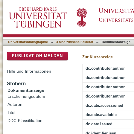
Generation of a homozygous CRISPR/Cas9-m
DSpace Repositorium (Manakin basiert)
locus
Universitätsbibliographie
→
4 Medizinische Fakultät
→
Dokumentanzeige
PUBLIKATION MELDEN
Zur Kurzanzeige
dc.contributor.author
Hilfe und Informationen
dc.contributor.author
Stöbern
dc.contributor.author
Dokumentanzeige
dc.contributor.author
Erscheinungsdatum
Autoren
dc.date.accessioned
Titel
dc.date.available
DDC-Klassifikation
dc.date.issued
dc.identifier.issn