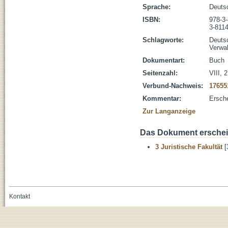
Sprache:
Deuts
ISBN:
978-3
3-811
Schlagworte:
Deuts
Verwa
Dokumentart:
Buch
Seitenzahl:
VIII, 
Verbund-Nachweis:
17655
Kommentar:
Ersch
Zur Langanzeige
Das Dokument erschein
3 Juristische Fakultät
[
Kontakt