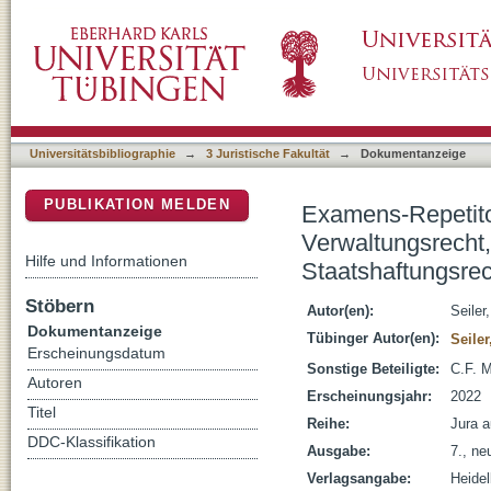
Examens-Repetitorium Verwaltungsrecht : All
DSpace Repositorium (Manakin basiert)
Kommunalrecht, Staatshaftungsrecht
Universitätsbibliographie
→
3 Juristische Fakultät
→
Dokumentanzeige
PUBLIKATION MELDEN
Examens-Repetito
Verwaltungsrecht,
Hilfe und Informationen
Staatshaftungsrec
Stöbern
Autor(en):
Seiler
Dokumentanzeige
Tübinger Autor(en):
Seiler
Erscheinungsdatum
Sonstige Beteiligte:
C.F. M
Autoren
Erscheinungsjahr:
2022
Titel
Reihe:
Jura a
DDC-Klassifikation
Ausgabe:
7., ne
Verlagsangabe:
Heidel