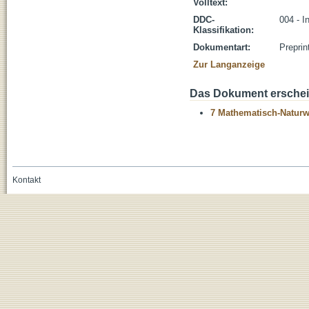
Volltext:
DDC-
004 - I
Klassifikation:
Dokumentart:
Preprin
Zur Langanzeige
Das Dokument erschein
7 Mathematisch-Naturwi
Kontakt