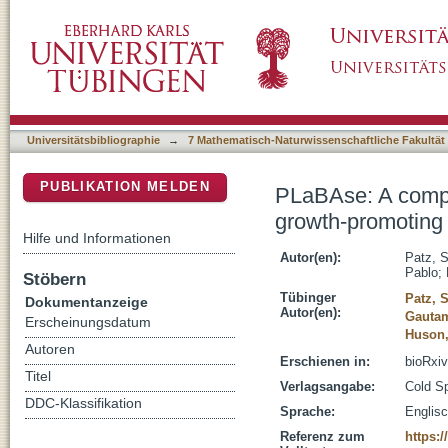
PLaBAse: A comprehensive web resource for a
DSpace Repositorium (Manakin basiert)
plant-associated bacteria
Universitätsbibliographie
→
7 Mathematisch-Naturwissenschaftliche Fakultät
PUBLIKATION MELDEN
PLaBAse: A compr
growth-promoting p
Hilfe und Informationen
Autor(en):
Patz, 
Pablo
;
Stöbern
Tübinger
Patz, 
Dokumentanzeige
Autor(en):
Gauta
Erscheinungsdatum
Huson,
Autoren
Erschienen in:
bioRxiv
Titel
Verlagsangabe:
Cold Sp
DDC-Klassifikation
Sprache:
Englis
Referenz zum
https:/