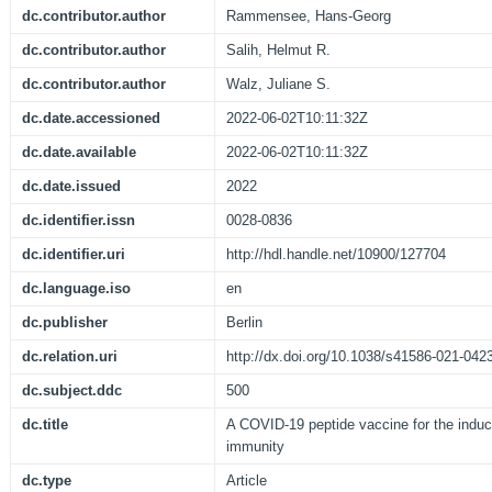
dc.contributor.author
Rammensee, Hans-Georg
dc.contributor.author
Salih, Helmut R.
dc.contributor.author
Walz, Juliane S.
dc.date.accessioned
2022-06-02T10:11:32Z
dc.date.available
2022-06-02T10:11:32Z
dc.date.issued
2022
dc.identifier.issn
0028-0836
dc.identifier.uri
http://hdl.handle.net/10900/127704
dc.language.iso
en
dc.publisher
Berlin
dc.relation.uri
http://dx.doi.org/10.1038/s41586-021-042
dc.subject.ddc
500
dc.title
A COVID-19 peptide vaccine for the induc
immunity
dc.type
Article