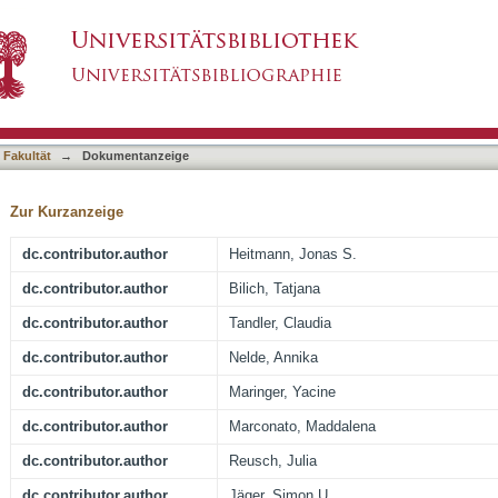
ne for the induction of SARS-CoV-2 T cell imm
asiert)
 Fakultät
→
Dokumentanzeige
Zur Kurzanzeige
dc.contributor.author
Heitmann, Jonas S.
dc.contributor.author
Bilich, Tatjana
dc.contributor.author
Tandler, Claudia
dc.contributor.author
Nelde, Annika
dc.contributor.author
Maringer, Yacine
dc.contributor.author
Marconato, Maddalena
dc.contributor.author
Reusch, Julia
dc.contributor.author
Jäger, Simon U.