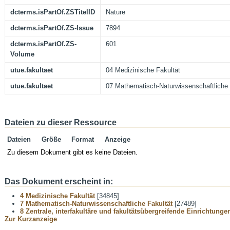
dcterms.isPartOf.ZSTitelID
Nature
dcterms.isPartOf.ZS-Issue
7894
dcterms.isPartOf.ZS-
601
Volume
utue.fakultaet
04 Medizinische Fakultät
utue.fakultaet
07 Mathematisch-Naturwissenschaftliche 
Dateien zu dieser Ressource
Dateien
Größe
Format
Anzeige
Zu diesem Dokument gibt es keine Dateien.
Das Dokument erscheint in:
4 Medizinische Fakultät
[34845]
7 Mathematisch-Naturwissenschaftliche Fakultät
[27489]
8 Zentrale, interfakultäre und fakultätsübergreifende Einrichtunge
Zur Kurzanzeige