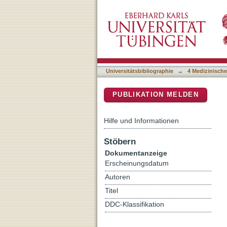
A COVID-19 peptide vacci
DSpace Repositorium (Manakin b
Universitätsbibliographie
→
4 Medizinische
PUBLIKATION MELDEN
Hilfe und Informationen
Stöbern
Dokumentanzeige
Erscheinungsdatum
Autoren
Titel
DDC-Klassifikation