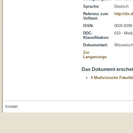
Sprache:
Deutsch
Referenz zum
http://dx.
Volltext:
ISSN:
0026-9298
DDC-
610 - Medi
Klassifikation:
Dokumentart:
Wissenscha
Zur
Langanzeige
Das Dokument erschein
4 Medizinische Fakultä
Kontakt