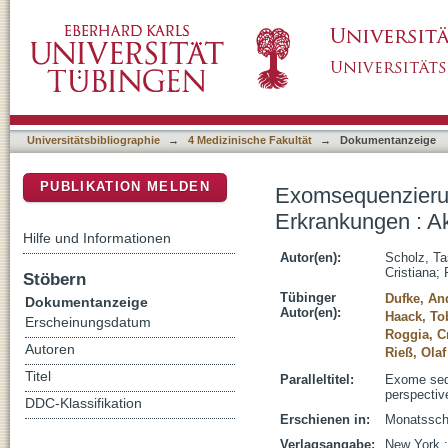
Exomsequenzierung bei Kindern und Jugendli
DSpace Repositorium (Manakin basiert)
Herausforderungen, Perspektiven
Universitätsbibliographie
→
4 Medizinische Fakultät
→
Dokumentanzeige
PUBLIKATION MELDEN
Exomsequenzierun
Erkrankungen : Ak
Hilfe und Informationen
Autor(en):
Scholz, Ta
Cristiana
;
Stöbern
Tübinger
Dufke, An
Dokumentanzeige
Autor(en):
Haack, To
Erscheinungsdatum
Roggia, Cr
Autoren
Rieß, Olaf
Titel
Paralleltitel:
Exome sequ
perspectiv
DDC-Klassifikation
Erschienen in:
Monatsschr
Verlagsangabe:
New York :