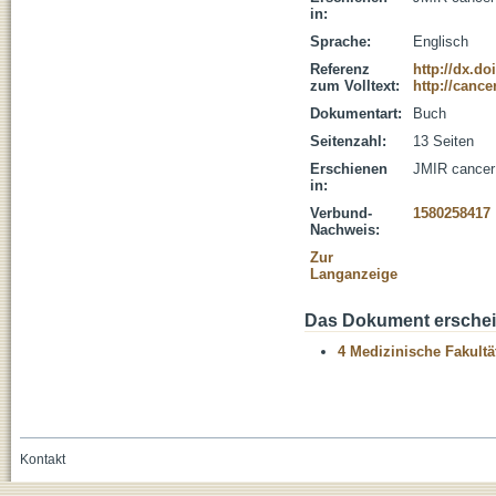
in:
Sprache:
Englisch
Referenz
http://dx.do
zum Volltext:
http://cance
Dokumentart:
Buch
Seitenzahl:
13 Seiten
Erschienen
JMIR cancer 
in:
Verbund-
1580258417
Nachweis:
Zur
Langanzeige
Das Dokument erschein
4 Medizinische Fakultä
Kontakt