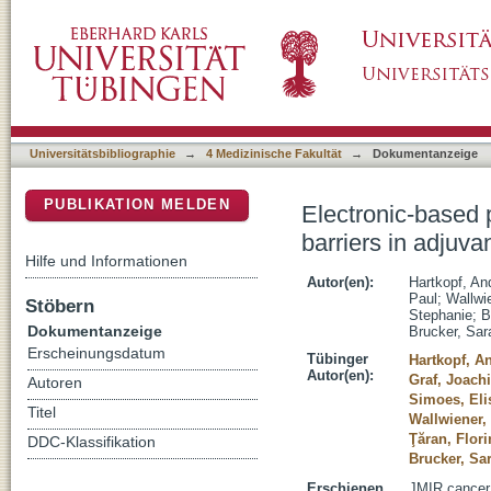
Electronic-based patient-reported outcomes :
DSpace Repositorium (Manakin basiert)
metastatic breast cancer patients
Universitätsbibliographie
→
4 Medizinische Fakultät
→
Dokumentanzeige
PUBLIKATION MELDEN
Electronic-based 
barriers in adjuva
Hilfe und Informationen
Autor(en):
Hartkopf, An
Paul
;
Wallwi
Stöbern
Stephanie
;
B
Dokumentanzeige
Brucker, Sar
Erscheinungsdatum
Tübinger
Hartkopf, A
Autor(en):
Graf, Joach
Autoren
Simoes, Eli
Titel
Wallwiener,
Ţăran, Flori
DDC-Klassifikation
Brucker, Sa
Erschienen
JMIR cancer -