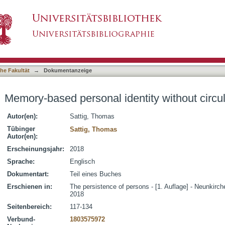
tity without circularity
asiert)
he Fakultät
→
Dokumentanzeige
Memory-based personal identity without circul
Autor(en):
Sattig, Thomas
Tübinger
Sattig, Thomas
Autor(en):
Erscheinungsjahr:
2018
Sprache:
Englisch
Dokumentart:
Teil eines Buches
Erschienen in:
The persistence of persons - [1. Auflage] - Neunkirch
2018
Seitenbereich:
117-134
Verbund-
1803575972