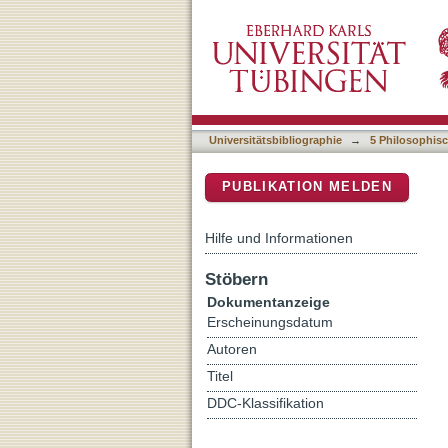
Memory-based personal iden
DSpace Repositorium (Manakin b
Universitätsbibliographie
→
5 Philosophisc
PUBLIKATION MELDEN
Hilfe und Informationen
Stöbern
Dokumentanzeige
Erscheinungsdatum
Autoren
Titel
DDC-Klassifikation