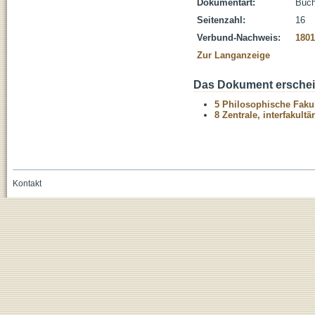
Dokumentart:
Buc
Seitenzahl:
16
Verbund-Nachweis:
1801
Zur Langanzeige
Das Dokument erschein
5 Philosophische Fakul
8 Zentrale, interfakult
Kontakt