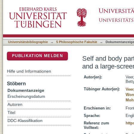
Self and body part localization in virtual rea
DSpace Repositorium (Manakin basiert)
immersive display
Universitätsbibliographie
→
5 Philosophische Fakultät
→
Dokumentanzeig
PUBLIKATION MELDEN
Self and body part
and a large-scree
Hilfe und Informationen
Autor(en):
Veer
Bett
Stöbern
Tübinger Autor(en):
Veer
Dokumentanzeige
Won
Erscheinungsdatum
Mohl
Autoren
Erschienen in:
Fron
Titel
Sprache:
Engl
DDC-Klassifikation
Referenz zum
http
Volltext: