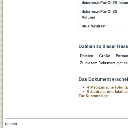
dcterms.isPartOf.ZS-Issue
dcterms.isPartOf.ZS-
Volume
utue.fakultaet
Dateien zu dieser Res
Dateien
Größe
Forma
Zu diesem Dokument gibt es 
Das Dokument erschein
4 Medizinische Fakultä
8 Zentrale, interfakult
Zur Kurzanzeige
Kontakt