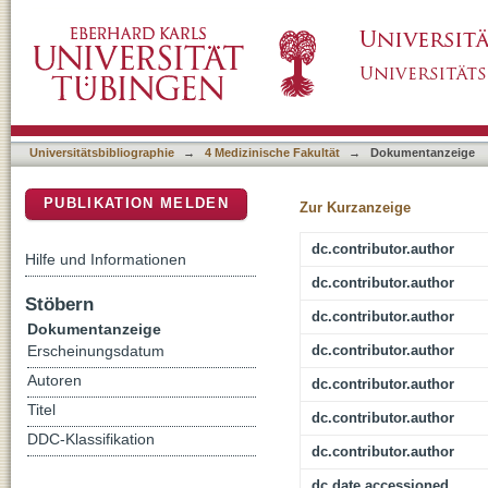
TGF-beta Induction of miR-143/145 Is Associ
DSpace Repositorium (Manakin basiert)
Differentiation and Insulin Signaling Molecu
Universitätsbibliographie
→
4 Medizinische Fakultät
→
Dokumentanzeige
PUBLIKATION MELDEN
Zur Kurzanzeige
dc.contributor.author
Hilfe und Informationen
dc.contributor.author
Stöbern
dc.contributor.author
Dokumentanzeige
dc.contributor.author
Erscheinungsdatum
Autoren
dc.contributor.author
Titel
dc.contributor.author
DDC-Klassifikation
dc.contributor.author
dc.date.accessioned