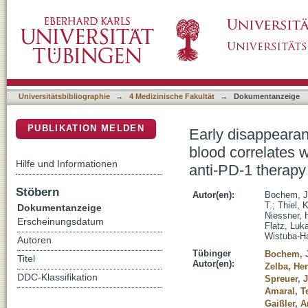
Early disappearance of tumor antigen-reactive
DSpace Repositorium (Manakin basiert)
superior clinical outcomes in melanoma unde
Universitätsbibliographie
→
4 Medizinische Fakultät
→
Dokumentanzeige
PUBLIKATION MELDEN
Early disappearanc
blood correlates 
Hilfe und Informationen
anti-PD-1 therapy
Stöbern
Autor(en):
Bochem, J
T.
;
Thiel, K
Dokumentanzeige
Niessner, 
Erscheinungsdatum
Flatz, Luk
Wistuba-Ha
Autoren
Tübinger
Bochem, 
Titel
Autor(en):
Zelba, He
DDC-Klassifikation
Spreuer, 
Amaral, T
Gaißler, 