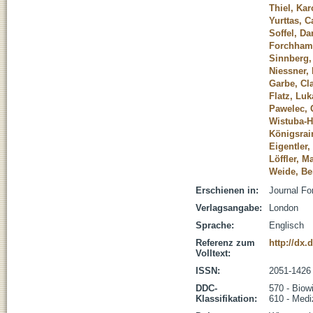
Thiel, Kar
Yurttas, C
Soffel, Da
Forchham
Sinnberg,
Niessner,
Garbe, Cl
Flatz, Luk
Pawelec,
Wistuba-H
Königsrain
Eigentler
Löffler, M
Weide, Be
Erschienen in:
Journal Fo
Verlagsangabe:
London
Sprache:
Englisch
Referenz zum
http://dx.
Volltext:
ISSN:
2051-1426
DDC-
570 - Biow
Klassifikation:
610 - Medi