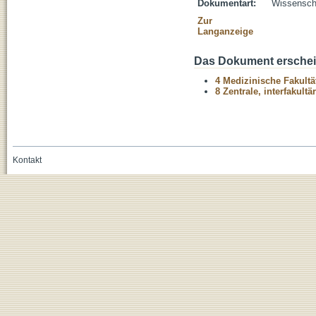
Dokumentart:
Wissenscha
Zur
Langanzeige
Das Dokument erschein
4 Medizinische Fakultä
8 Zentrale, interfakult
Kontakt