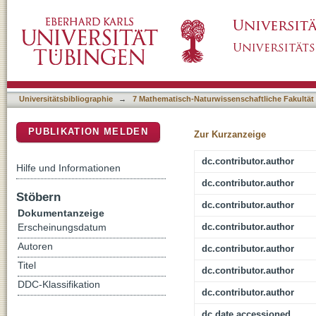
HESS Follow-up Observations of Binary Bla
DSpace Repositorium (Manakin basiert)
Third Gravitational-wave Observing Runs o
Universitätsbibliographie
→
7 Mathematisch-Naturwissenschaftliche Fakultät
PUBLIKATION MELDEN
Zur Kurzanzeige
dc.contributor.author
Hilfe und Informationen
dc.contributor.author
Stöbern
dc.contributor.author
Dokumentanzeige
dc.contributor.author
Erscheinungsdatum
Autoren
dc.contributor.author
Titel
dc.contributor.author
DDC-Klassifikation
dc.contributor.author
dc.date.accessioned