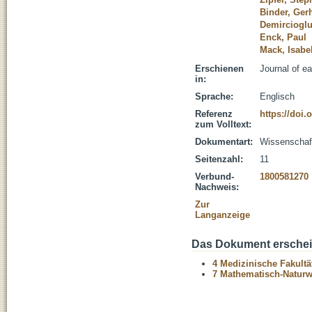
Binder, Ger
Demircioglu
Enck, Paul
Mack, Isabe
Erschienen
Journal of ea
in:
Sprache:
Englisch
Referenz
https://doi.
zum Volltext:
Dokumentart:
Wissenschaftl
Seitenzahl:
11
Verbund-
1800581270
Nachweis:
Zur
Langanzeige
Das Dokument erschein
4 Medizinische Fakultä
7 Mathematisch-Naturwi