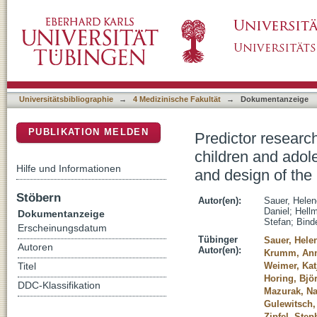
Predictor research in obesity during medical 
DSpace Repositorium (Manakin basiert)
an inpatient rehabilitatio : rationale and de
Universitätsbibliographie
→
4 Medizinische Fakultät
→
Dokumentanzeige
PUBLIKATION MELDEN
Predictor research
children and adole
Hilfe und Informationen
and design of th
Stöbern
Autor(en):
Sauer, Helen
Daniel
;
Hell
Dokumentanzeige
Stefan
;
Bind
Erscheinungsdatum
Tübinger
Sauer, Hele
Autoren
Autor(en):
Krumm, An
Weimer, Kat
Titel
Horing, Bjö
DDC-Klassifikation
Mazurak, Na
Gulewitsch,
Zipfel, Ste