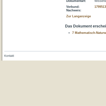
Dokumentart:
Wissensc
Verbund-
179951
Nachweis:
Zur Langanzeige
Das Dokument erschein
7 Mathematisch-Naturwi
Kontakt