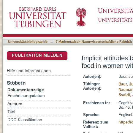
Implicit attitudes towards weight, one's own 
DSpace Repositorium (Manakin basiert)
and obesity
Universitätsbibliographie
→
7 Mathematisch-Naturwissenschaftliche Fakultät
PUBLIKATION MELDEN
Implicit attitudes
food in women wit
Hilfe und Informationen
Autor(en):
Baur, Ju
Stöbern
Tübinger
Baur, Ju
Autor(en):
Dokumentanzeige
Nauman
Svaldi, 
Erscheinungsdatum
Erschienen in:
Cognitiv
Autoren
Bd. 46, 
Titel
Sprache:
Englisc
DDC-Klassifikation
Referenz zum
https:/
Volltext: