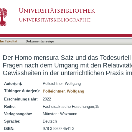
d das Todesurteil für Sokrates. : zwei Frag
asiert)
er Gewissheiten in der unterrichtlichen Praxis i
he Fakultät
→
Dokumentanzeige
Der Homo-mensura-Satz und das Todesurteil f
Fragen nach dem Umgang mit den Relativitäte
Gewissheiten in der unterrichtlichen Praxis im
Autor(en):
Polleichtner, Wolfgang
Tübinger Autor(en):
Polleichtner, Wolfgang
Erscheinungsjahr:
2022
Reihe:
Fachdidaktische Forschungen;15
Verlagsangabe:
Münster : Waxmann
Sprache:
Deutsch
ISBN:
978-3-8309-4541-3