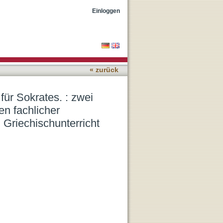
en nach dem Umgang mit
Einloggen
m Griechischunterricht
« zurück
ür Sokrates. : zwei
n fachlicher
 Griechischunterricht