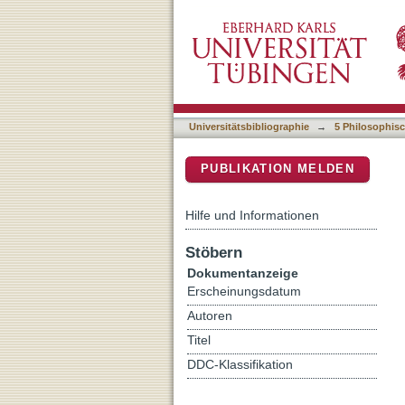
Der Homo-mensura-Satz un
DSpace Repositorium (Manakin b
den Relativitäten fachlich
Universitätsbibliographie
→
5 Philosophisc
PUBLIKATION MELDEN
Hilfe und Informationen
Stöbern
Dokumentanzeige
Erscheinungsdatum
Autoren
Titel
DDC-Klassifikation