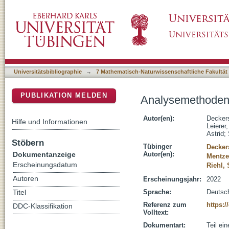
Analysemethoden
DSpace Repositorium (Manakin basiert)
Universitätsbibliographie
→
7 Mathematisch-Naturwissenschaftliche Fakultät
PUBLIKATION MELDEN
Analysemethode
Autor(en):
Deckers
Hilfe und Informationen
Leierer,
Astrid
;
Stöbern
Tübinger
Decker
Dokumentanzeige
Autor(en):
Mentze
Erscheinungsdatum
Riehl,
Autoren
Erscheinungsjahr:
2022
Sprache:
Deutsc
Titel
Referenz zum
https:/
DDC-Klassifikation
Volltext:
Dokumentart:
Teil ei