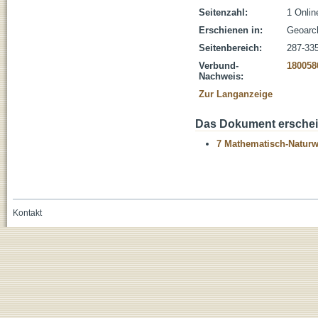
Seitenzahl:
1 Onli
Erschienen in:
Geoarch
Seitenbereich:
287-33
Verbund-
180058
Nachweis:
Zur Langanzeige
Das Dokument erschein
7 Mathematisch-Naturwi
Kontakt