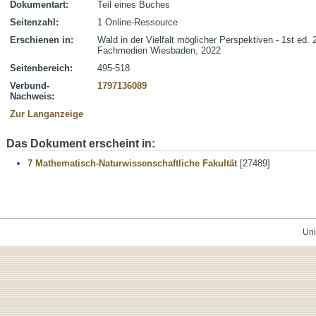
Dokumentart:
Teil eines Buches
Seitenzahl:
1 Online-Ressource
Erschienen in:
Wald in der Vielfalt möglicher Perspektiven - 1st ed.
Fachmedien Wiesbaden, 2022
Seitenbereich:
495-518
Verbund-
1797136089
Nachweis:
Zur Langanzeige
Das Dokument erscheint in:
7 Mathematisch-Naturwissenschaftliche Fakultät
[27489]
Uni