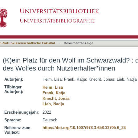
 im Schwarzwald? : die soziale Konstruktion de
asiert)
h-Naturwissenschaftliche Fakultät
→
Dokumentanzeige
(K)ein Platz für den Wolf im Schwarzwald? : d
des Wolfes durch Nutztierhalter*innen
Autor(en):
Heim, Lisa
;
Frank, Katja
;
Knecht, Jonas
;
Lieb, Nadja
Tübinger
Heim, Lisa
Autor(en):
Frank, Katja
Knecht, Jonas
Lieb, Nadja
Erscheinungsjahr:
2022
Sprache:
Deutsch
Referenz zum
https://doi.org/10.1007/978-3-658-33705-6_23
Volltext: