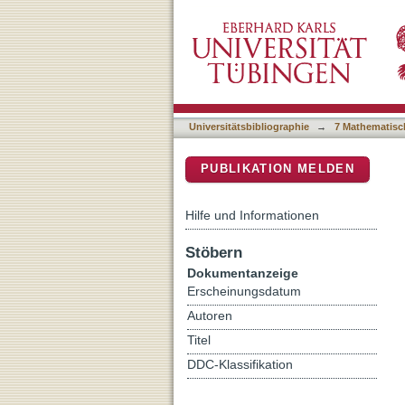
(K)ein Platz für den Wolf
DSpace Repositorium (Manakin b
Nutztierhalter*innen
Universitätsbibliographie
→
7 Mathematisc
PUBLIKATION MELDEN
Hilfe und Informationen
Stöbern
Dokumentanzeige
Erscheinungsdatum
Autoren
Titel
DDC-Klassifikation