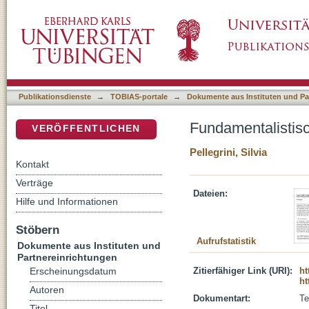
Fundamentalistische Ansätze im Zweiten The
DSpace Repositorium (Manakin basiert)
Publikationsdienste
→
TOBIAS-portale
→
Dokumente aus Instituten und Pa
Fundamentalistis
VERÖFFENTLICHEN
Pellegrini, Silvia
Kontakt
Verträge
Dateien:
Hilfe und Informationen
Stöbern
Aufrufstatistik
Dokumente aus Instituten und
Partnereinrichtungen
Zitierfähiger Link (URI):
ht
Erscheinungsdatum
ht
Autoren
Dokumentart:
Te
Titel