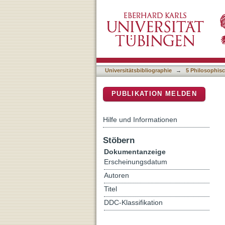
Bemerkungen zu Lukians
DSpace Repositorium (Manakin b
Universitätsbibliographie
→
5 Philosophisc
PUBLIKATION MELDEN
Hilfe und Informationen
Stöbern
Dokumentanzeige
Erscheinungsdatum
Autoren
Titel
DDC-Klassifikation