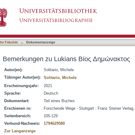
 Βίος Δημώνακτος
asiert)
he Fakultät
→
Dokumentanzeige
Bemerkungen zu Lukians Βίος Δημώνακτος
Autor(en):
Solitario, Michele
Tübinger Autor(en):
Solitario, Michele
Erscheinungsjahr:
2021
Sprache:
Deutsch
Dokumentart:
Teil eines Buches
Erschienen in:
Forschende Wege - Stuttgart : Franz Steiner Verlag
Seitenbereich:
105-129
Verbund-Nachweis:
1794629580
Zur Langanzeige