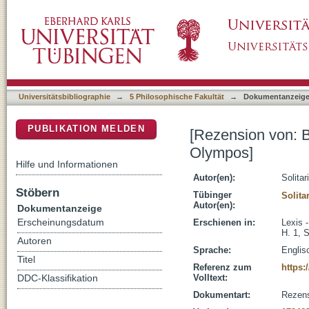
[Rezension von: Brumbaugh, Michael E., The
DSpace Repositorium (Manakin basiert)
Universitätsbibliographie
→
5 Philosophische Fakultät
→
Dokumentanzeig
PUBLIKATION MELDEN
[Rezension von: B
Olympos]
Hilfe und Informationen
Autor(en):
Solitar
Stöbern
Tübinger
Solita
Autor(en):
Dokumentanzeige
Erscheinungsdatum
Erschienen in:
Lexis -
H. 1, 
Autoren
Sprache:
Englis
Titel
Referenz zum
https:
Volltext:
DDC-Klassifikation
Dokumentart:
Rezen