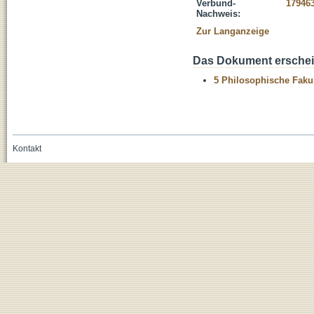
Verbund-
17946
Nachweis:
Zur Langanzeige
Das Dokument erschein
5 Philosophische Fakul
Kontakt