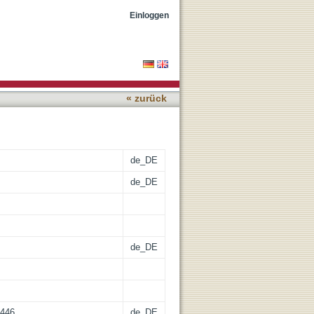
efreiung von Auschwitz
Einloggen
« zurück
de_DE
de_DE
de_DE
.446
de_DE