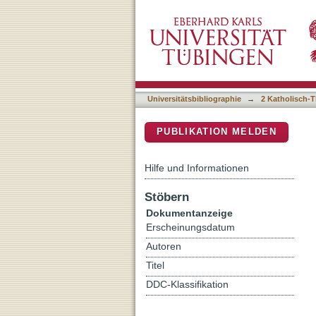
The 'Night' Holocaust Co
DSpace Repositorium (Manakin b
Universitätsbibliographie
→
2 Katholisch-T
PUBLIKATION MELDEN
Hilfe und Informationen
Stöbern
Dokumentanzeige
Erscheinungsdatum
Autoren
Titel
DDC-Klassifikation