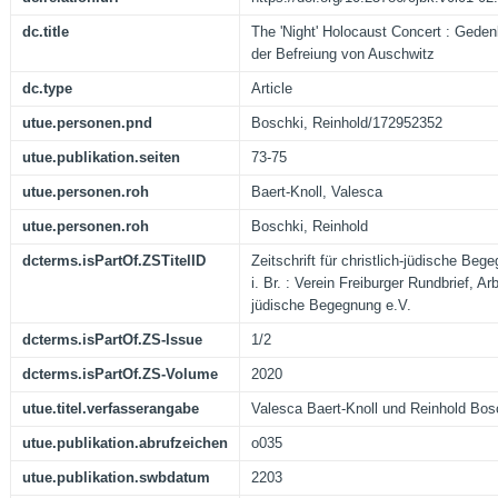
dc.title
The 'Night' Holocaust Concert : Gede
der Befreiung von Auschwitz
dc.type
Article
utue.personen.pnd
Boschki, Reinhold/172952352
utue.publikation.seiten
73-75
utue.personen.roh
Baert-Knoll, Valesca
utue.personen.roh
Boschki, Reinhold
dcterms.isPartOf.ZSTitelID
Zeitschrift für christlich-jüdische Beg
i. Br. : Verein Freiburger Rundbrief, Arb
jüdische Begegnung e.V.
dcterms.isPartOf.ZS-Issue
1/2
dcterms.isPartOf.ZS-Volume
2020
utue.titel.verfasserangabe
Valesca Baert-Knoll und Reinhold Bos
utue.publikation.abrufzeichen
o035
utue.publikation.swbdatum
2203