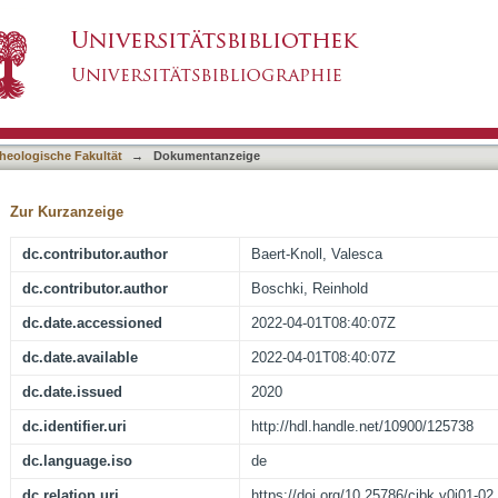
ncert : Gedenkkonzert zum 75. Jahrestag der B
asiert)
heologische Fakultät
→
Dokumentanzeige
Zur Kurzanzeige
dc.contributor.author
Baert-Knoll, Valesca
dc.contributor.author
Boschki, Reinhold
dc.date.accessioned
2022-04-01T08:40:07Z
dc.date.available
2022-04-01T08:40:07Z
dc.date.issued
2020
dc.identifier.uri
http://hdl.handle.net/10900/125738
dc.language.iso
de
dc.relation.uri
https://doi.org/10.25786/cjbk.v0i01-02