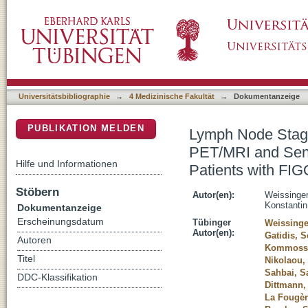
Lymph Node Staging with a Combined Proto
DSpace Repositorium (Manakin basiert)
SPECT/CT: A Prospective Study in Patients w
Universitätsbibliographie
→
4 Medizinische Fakultät
→
Dokumentanzeige
PUBLIKATION MELDEN
Lymph Node Stagi
PET/MRI and Sent
Hilfe und Informationen
Patients with FIG
Stöbern
Autor(en):
Weissinger
Konstantin
Dokumentanzeige
Erscheinungsdatum
Tübinger
Weissinge
Autor(en):
Gatidis, S
Autoren
Kommoss,
Titel
Nikolaou,
Sahbai, S
DDC-Klassifikation
Dittmann,
La Fougèr