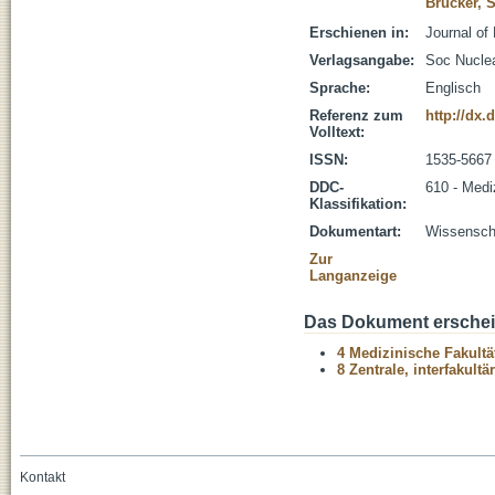
Brucker, 
Erschienen in:
Journal of
Verlagsangabe:
Soc Nuclea
Sprache:
Englisch
Referenz zum
http://dx
Volltext:
ISSN:
1535-5667
DDC-
610 - Medi
Klassifikation:
Dokumentart:
Wissenscha
Zur
Langanzeige
Das Dokument erschein
4 Medizinische Fakultä
8 Zentrale, interfakult
Kontakt