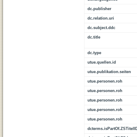
dc.publisher
dc.relation.uri
dc.subject.ddc
dc.title
dc.type
utue.quellen.id
utue.publikation.seiten
utue.personen.roh
utue.personen.roh
utue.personen.roh
utue.personen.roh
utue.personen.roh
dcterms.isPartOf.ZSTitelI