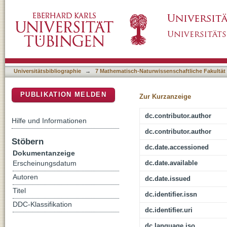
Synthesis and Structure of a Tetrahedral Rh
DSpace Repositorium (Manakin basiert)
4(PO)(4)}(4+) Core
Universitätsbibliographie
→
7 Mathematisch-Naturwissenschaftliche Fakultät
PUBLIKATION MELDEN
Zur Kurzanzeige
dc.contributor.author
Hilfe und Informationen
dc.contributor.author
Stöbern
dc.date.accessioned
Dokumentanzeige
dc.date.available
Erscheinungsdatum
Autoren
dc.date.issued
Titel
dc.identifier.issn
DDC-Klassifikation
dc.identifier.uri
dc.language.iso