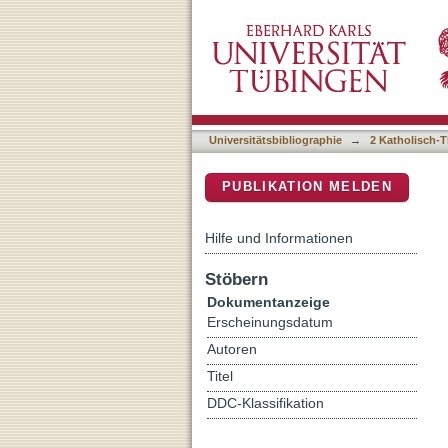
Offenheit für andere Reli
DSpace Repositorium (Manakin b
Muslimen?
Universitätsbibliographie
→
2 Katholisch-T
PUBLIKATION MELDEN
Hilfe und Informationen
Stöbern
Dokumentanzeige
Erscheinungsdatum
Autoren
Titel
DDC-Klassifikation