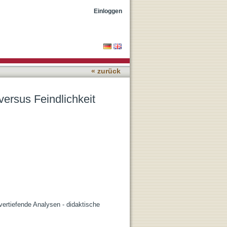
enüber Fremden, Juden und
Einloggen
« zurück
versus Feindlichkeit
vertiefende Analysen - didaktische