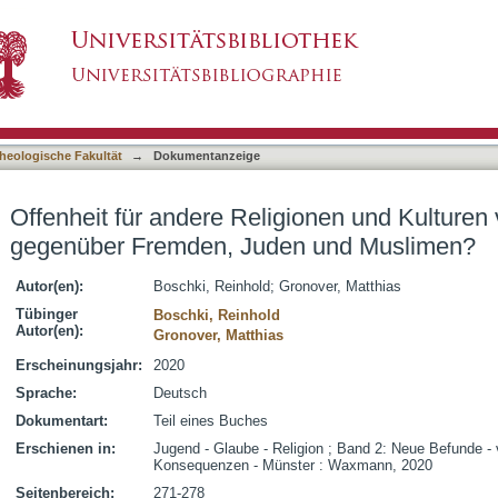
gionen und Kulturen versus Feindlichkeit geg
asiert)
heologische Fakultät
→
Dokumentanzeige
Offenheit für andere Religionen und Kulturen 
gegenüber Fremden, Juden und Muslimen?
Autor(en):
Boschki, Reinhold
;
Gronover, Matthias
Tübinger
Boschki, Reinhold
Autor(en):
Gronover, Matthias
Erscheinungsjahr:
2020
Sprache:
Deutsch
Dokumentart:
Teil eines Buches
Erschienen in:
Jugend - Glaube - Religion ; Band 2: Neue Befunde - 
Konsequenzen - Münster : Waxmann, 2020
Seitenbereich:
271-278